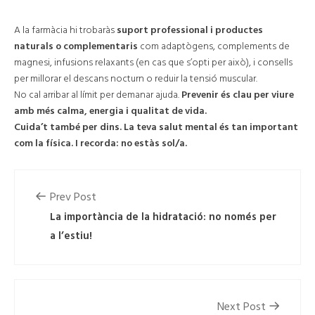
🩺 Des de la farmàcia, et podem ajudar
A la farmàcia hi trobaràs
suport professional i productes
naturals o complementaris
com adaptògens, complements de
magnesi, infusions relaxants (en cas que s’opti per això), i consells
per millorar el descans nocturn o reduir la tensió muscular.
No cal arribar al límit per demanar ajuda.
Prevenir és clau per viure
amb més calma, energia i qualitat de vida.
Cuida’t també per dins. La teva salut mental és tan important
com la física. I recorda: no estàs sol/a.
Prev Post
La importància de la hidratació: no només per
a l’estiu!
Next Post