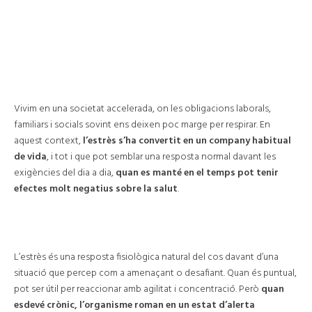
la
salut
Vivim en una societat accelerada, on les obligacions laborals,
familiars i socials sovint ens deixen poc marge per respirar. En
aquest context,
l’estrès s’ha convertit en un company habitual
de vida
, i tot i que pot semblar una resposta normal davant les
exigències del dia a dia,
quan es manté en el temps pot tenir
efectes molt negatius sobre la salut
.
🔍 Què és exactament l’estrès?
L’estrès és una resposta fisiològica natural del cos davant d’una
situació que percep com a amenaçant o desafiant. Quan és puntual,
pot ser útil per reaccionar amb agilitat i concentració. Però
quan
esdevé crònic, l’organisme roman en un estat d’alerta