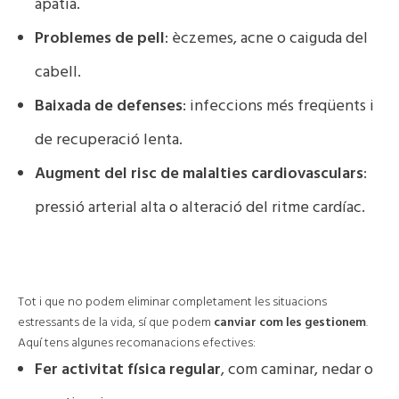
apatia.
Problemes de pell
: èczemes, acne o caiguda del
cabell.
Baixada de defenses
: infeccions més freqüents i
de recuperació lenta.
Augment del risc de malalties cardiovasculars
:
pressió arterial alta o alteració del ritme cardíac.
🧘‍♀️ Com gestionar-lo de manera saludable?
Tot i que no podem eliminar completament les situacions
estressants de la vida, sí que podem
canviar com les gestionem
.
Aquí tens algunes recomanacions efectives:
Fer activitat física regular
, com caminar, nedar o