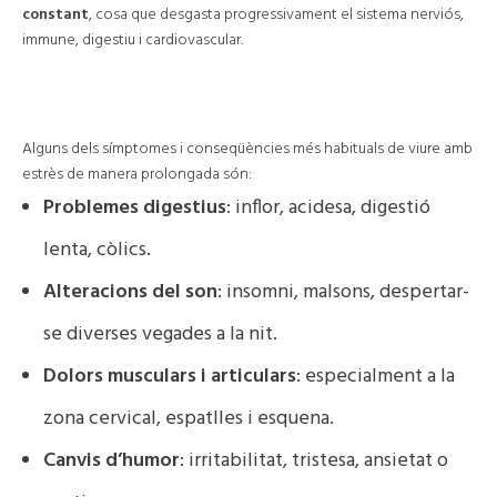
constant
, cosa que desgasta progressivament el sistema nerviós,
immune, digestiu i cardiovascular.
⚠️ Efectes de l’estrès crònic
Alguns dels símptomes i conseqüències més habituals de viure amb
estrès de manera prolongada són:
Problemes digestius
: inflor, acidesa, digestió
lenta, còlics.
Alteracions del son
: insomni, malsons, despertar-
se diverses vegades a la nit.
Dolors musculars i articulars
: especialment a la
zona cervical, espatlles i esquena.
Canvis d’humor
: irritabilitat, tristesa, ansietat o