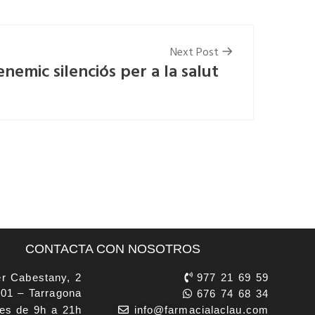
Next Post
enemic silenciós per a la salut
CONTACTA CON NOSOTROS
r Cabestany, 2
977 21 69 59
01 – Tarragona
676 74 68 34
es de 9h a 21h
info@farmacialaclau.com