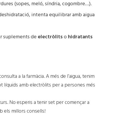
erdures (sopes, meló, síndria, cogombre…).
eshidratació, intenta equilibrar amb aigua
erar suplements de
electròlits
o
hidratants
consulta a la farmàcia. A més de l’aigua, tenim
 tot líquids amb electròlits per a persones més
uturs. No esperis a tenir set per començar a
b els millors consells!