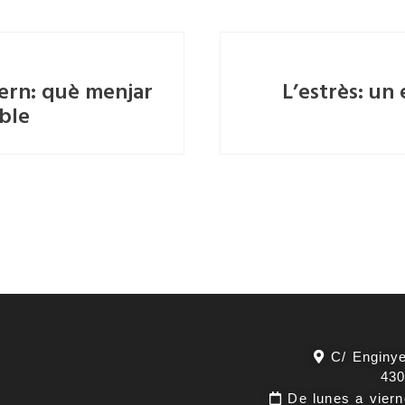
vern: què menjar
L’estrès: un 
able
C/ Enginye
430
De lunes a viern