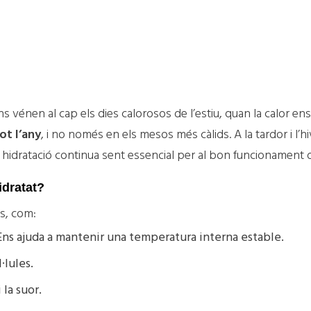
iu!
ns vénen al cap els dies calorosos de l’estiu, quan la calor en
ot l’any
, i no només en els mesos més càlids. A la tardor i l’h
la hidratació continua sent essencial per al bon funcionament
idratat?
ls, com:
 Ens ajuda a mantenir una temperatura interna estable.
·lules.
 la suor.