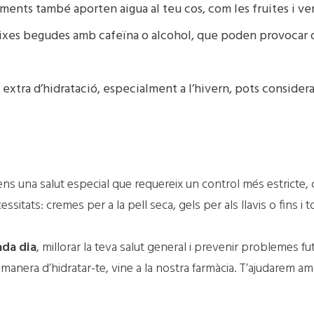
liments també aporten aigua al teu cos, com les fruites i v
ixes begudes amb cafeïna o alcohol, que poden provocar d
n extra d’hidratació, especialment a l’hivern, pots consid
tens una salut especial que requereix un control més estricte, 
sitats: cremes per a la pell seca, gels per als llavis o fins i
ada dia
, millorar la teva salut general i prevenir problemes f
manera d’hidratar-te, vine a la nostra farmàcia. T’ajudarem am