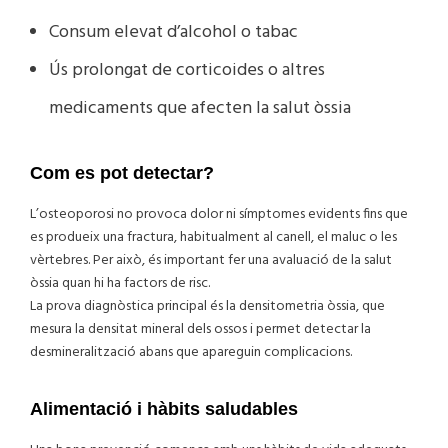
Consum elevat d’alcohol o tabac
Ús prolongat de corticoides o altres
medicaments que afecten la salut òssia
Com es pot detectar?
L’osteoporosi no provoca dolor ni símptomes evidents fins que
es produeix una fractura, habitualment al canell, el maluc o les
vèrtebres. Per això, és important fer una avaluació de la salut
òssia quan hi ha factors de risc.
La prova diagnòstica principal és la densitometria òssia, que
mesura la densitat mineral dels ossos i permet detectar la
desmineralització abans que apareguin complicacions.
Alimentació i hàbits saludables