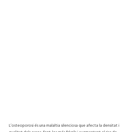
la i
actua
r a
temp
s
L’osteoporosi és una malaltia silenciosa que afecta la densitat i