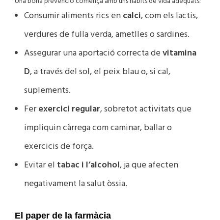
Una bona prevenció comença amb uns hàbits de vida adequats:
Consumir aliments rics en
calci
, com els lactis,
verdures de fulla verda, ametlles o sardines.
Assegurar una aportació correcta de
vitamina
D
, a través del sol, el peix blau o, si cal,
suplements.
Fer
exercici regular
, sobretot activitats que
impliquin càrrega com caminar, ballar o
exercicis de força.
Evitar el
tabac i l’alcohol
, ja que afecten
negativament la salut òssia.
El paper de la farmàcia