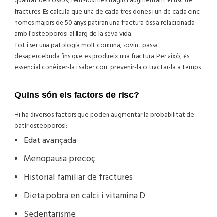
qualitat dels ossos, fent-los més fràgils i augmentant el risc de
fractures. Es calcula que una de cada tres dones i un de cada cinc
homes majors de 50 anys patiran una fractura òssia relacionada
amb l’osteoporosi al llarg de la seva vida.
Tot i ser una patologia molt comuna, sovint passa
desapercebuda fins que es produeix una fractura. Per això, és
essencial conèixer-la i saber com prevenir-la o tractar-la a temps.
Quins són els factors de risc?
Hi ha diversos factors que poden augmentar la probabilitat de
patir osteoporosi:
Edat avançada
Menopausa precoç
Historial familiar de fractures
Dieta pobra en calci i vitamina D
Sedentarisme