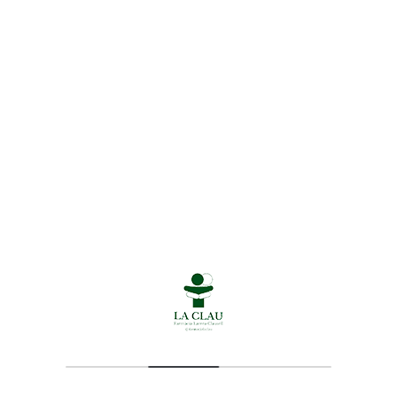
es
Guia ràpida sobre la protecció solar
Pr