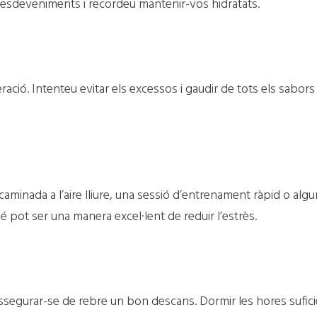
 esdeveniments i recordeu mantenir-vos hidratats.
ció. Intenteu evitar els excessos i gaudir de tots els sabor
aminada a l’aire lliure, una sessió d’entrenament ràpid o algu
 pot ser una manera excel·lent de reduir l’estrès.
assegurar-se de rebre un bon descans. Dormir les hores suficien