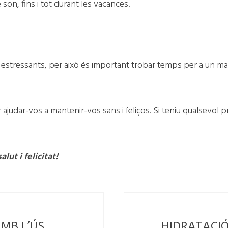
son, fins i tot durant les vacances.
tressants, per això és important trobar temps per a un mateix
ajudar-vos a mantenir-vos sans i feliços. Si teniu qualsevol p
ut i felicitat!
AMB L’ÚS
HIDRATACI