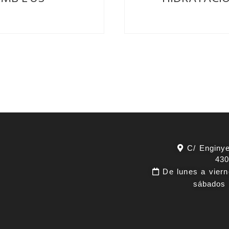
C/ Enginye
430
De lunes a viern
sábados 