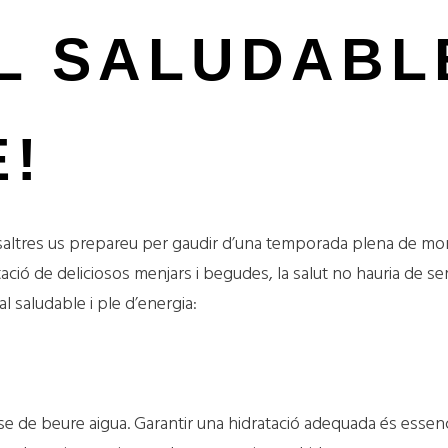
L SALUDABL
E!
saltres us prepareu per gaudir d’una temporada plena de mome
tació de deliciosos menjars i begudes, la salut no hauria de s
 saludable i ple d’energia:
se de beure aigua. Garantir una hidratació adequada és essen