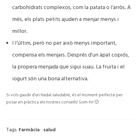
carbohidrats complexos, com la patata o l’arròs. A
més, els plats petits ajuden a menjar menys i
millor.
I l’últim, però no per això menys important,
compensa els menjars. Després d’un àpat copiós,
la propera menjada que sigui suau. La fruita i el
iogurt són una bona alternativa.
Si vols gaudir d’un Nadal saludable, és el moment perfecte per
posar en pràctica els nostres consells! Som-hi! 🙂
Tags:
Farmàcia
Salud