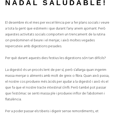
NADAL SALUDABLE!
El desembre és el mes per excel·lència per a fer plans socials i veure
a tota la gent que estimem i que durant l’any anem ajornant. Però
aquestes activitats socials comporten un trencament de la rutina
on predominen el beure i el menjar, i això moltes vegades
repercuteix amb digestions pesades.
Per què durant aquests dies festius les digestions són tan difícils?
La digestió és un procés lent de per sí, però s’allarga quan ingerim
massa menjar o aliments amb molt de greix o fibra. Quan això passa,
el nostre cos produeix més àcids per ajudar a la digestió i això és el
que fa que el nostre tracte intestinal s’infli. Però també pot passar
que l’estómac se senti massa ple i produeixi inflor de l’abdomen i
flatulència.
Per a poder passar els tiberis i digerir sense remordiments, et